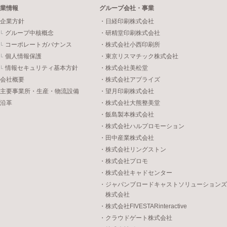
業情報
グループ会社・事業
企業方針
・日経印刷株式会社
グループ中核概念
・研精堂印刷株式会社
コーポレートガバナンス
・株式会社小西印刷所
個人情報保護
・東京リスマチック株式会社
情報セキュリティ基本方針
・株式会社美松堂
会社概要
・株式会社アプライズ
主要事業所・生産・物流設備
・望月印刷株式会社
沿革
・株式会社大熊整美堂
・飯島製本株式会社
・株式会社ハルプロモーション
・田中産業株式会社
・株式会社リングストン
・株式会社プロモ
・株式会社キャドセンター
・ジャパンブロードキャストソリューションズ
株式会社
・株式会社FIVESTARinteractive
・クラウドゲート株式会社