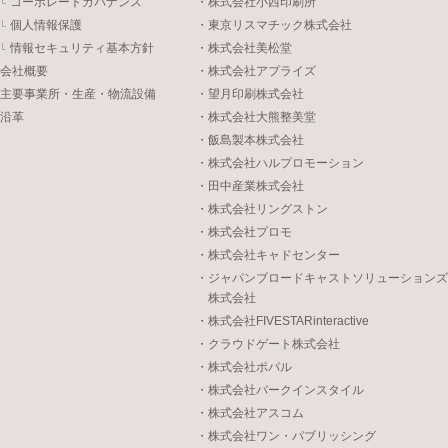
コーポレートガバナンス
・株式会社小西印刷所
個人情報保護
・東京リスマチック株式会社
情報セキュリティ基本方針
・株式会社美松堂
会社概要
・株式会社アプライズ
主要事業所・生産・物流設備
・望月印刷株式会社
沿革
・株式会社大熊整美堂
・飯島製本株式会社
・株式会社ハルプロモーション
・田中産業株式会社
・株式会社リングストン
・株式会社プロモ
・株式会社キャドセンター
・ジャパンブロードキャストソリューションズ
株式会社
・株式会社FIVESTARinteractive
・クラウドゲート株式会社
・株式会社ポパル
・株式会社バークインスタイル
・株式会社アスコム
・株式会社ワン・パブリッシング