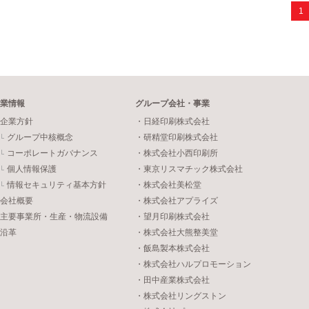
1
業情報
グループ会社・事業
企業方針
・日経印刷株式会社
グループ中核概念
・研精堂印刷株式会社
コーポレートガバナンス
・株式会社小西印刷所
個人情報保護
・東京リスマチック株式会社
情報セキュリティ基本方針
・株式会社美松堂
会社概要
・株式会社アプライズ
主要事業所・生産・物流設備
・望月印刷株式会社
沿革
・株式会社大熊整美堂
・飯島製本株式会社
・株式会社ハルプロモーション
・田中産業株式会社
・株式会社リングストン