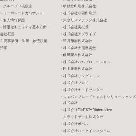
グループ中核概念
・研精堂印刷株式会社
コーポレートガバナンス
・株式会社小西印刷所
個人情報保護
・東京リスマチック株式会社
情報セキュリティ基本方針
・株式会社美松堂
会社概要
・株式会社アプライズ
主要事業所・生産・物流設備
・望月印刷株式会社
沿革
・株式会社大熊整美堂
・飯島製本株式会社
・株式会社ハルプロモーション
・田中産業株式会社
・株式会社リングストン
・株式会社プロモ
・株式会社キャドセンター
・ジャパンブロードキャストソリューションズ
株式会社
・株式会社FIVESTARinteractive
・クラウドゲート株式会社
・株式会社ポパル
・株式会社バークインスタイル