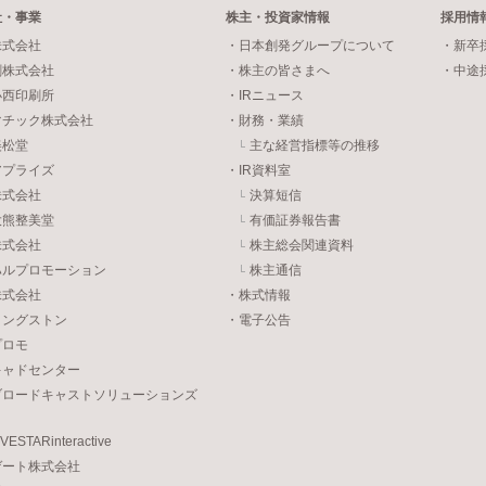
社・事業
株主・投資家情報
採用情
株式会社
・日本創発グループについて
・新卒
刷株式会社
・株主の皆さまへ
・中途
小西印刷所
・IRニュース
マチック株式会社
・財務・業績
美松堂
主な経営指標等の推移
アプライズ
・IR資料室
株式会社
決算短信
大熊整美堂
有価証券報告書
株式会社
株主総会関連資料
ハルプロモーション
株主通信
株式会社
・株式情報
リングストン
・電子公告
プロモ
キャドセンター
ブロードキャストソリューションズ
STARinteractive
ゲート株式会社