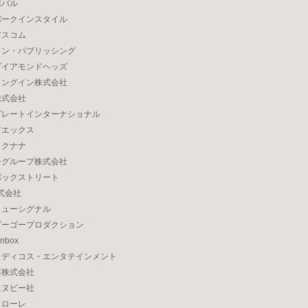
ポパル
バークインスタイル
アスコム
ワン・パブリッシング
ダイアモンドヘッズ
ィングイン株式会社
株式会社
グレートインターナショナル
アエックス
ロクナナ
ーグループ株式会社
バックストリート
株式会社
ミューシグナル
ゴーゴープロダクション
nbox
メディコス・エンタテインメント
芸株式会社
エヌビー社
コローレ