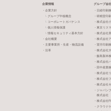
企業情報
グループ会
・企業方針
・日経印刷
グループ中核概念
・研精堂印
コーポレートガバナンス
・株式会社
個人情報保護
・東京リス
情報セキュリティ基本方針
・株式会社
・会社概要
・株式会社
・主要事業所・生産・物流設備
・望月印刷
・沿革
・株式会社
・飯島製本
・株式会社
・田中産業
・株式会社
・株式会社
・株式会社
・ジャパン
株式会社
・株式会社FIVE
・クラウド