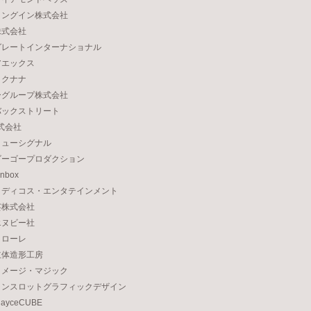
ィングイン株式会社
株式会社
グレートインターナショナル
アエックス
ロクナナ
ーグループ株式会社
バックストリート
株式会社
ミューシグナル
ゴーゴープロダクション
nbox
メディコス・エンタテインメント
芸株式会社
エヌビー社
コローレ
立体造形工房
イメージ・マジック
ランスロットグラフィックデザイン
yceCUBE