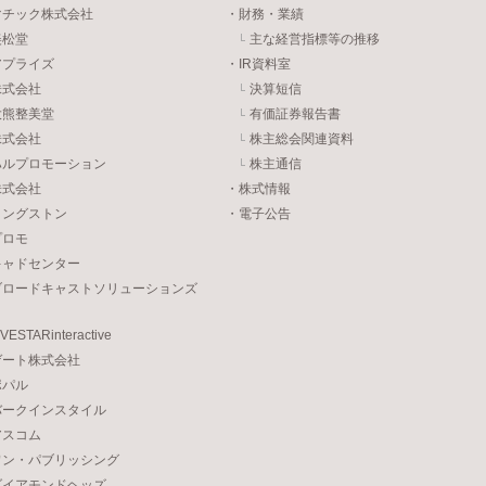
マチック株式会社
・財務・業績
美松堂
主な経営指標等の推移
アプライズ
・IR資料室
株式会社
決算短信
大熊整美堂
有価証券報告書
株式会社
株主総会関連資料
ハルプロモーション
株主通信
株式会社
・株式情報
リングストン
・電子公告
プロモ
キャドセンター
ブロードキャストソリューションズ
STARinteractive
ゲート株式会社
ポパル
バークインスタイル
アスコム
ワン・パブリッシング
ダイアモンドヘッズ