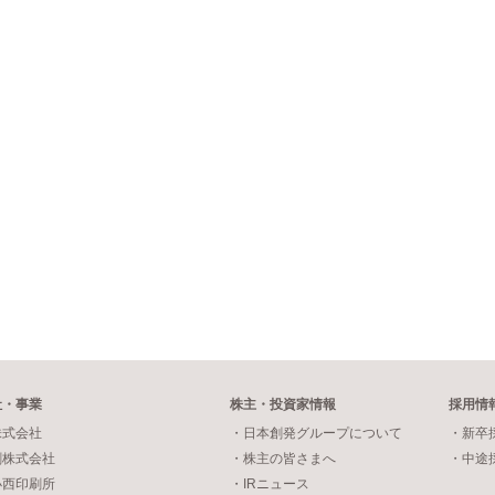
社・事業
株主・投資家情報
採用情
株式会社
・日本創発グループについて
・新卒
刷株式会社
・株主の皆さまへ
・中途
小西印刷所
・IRニュース