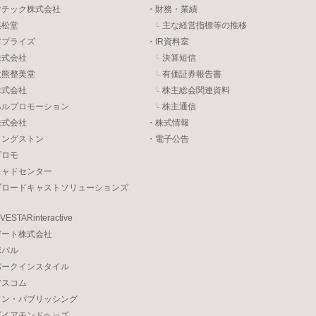
マチック株式会社
・財務・業績
美松堂
主な経営指標等の推移
アプライズ
・IR資料室
株式会社
決算短信
大熊整美堂
有価証券報告書
株式会社
株主総会関連資料
ハルプロモーション
株主通信
株式会社
・株式情報
リングストン
・電子公告
プロモ
キャドセンター
ブロードキャストソリューションズ
STARinteractive
ゲート株式会社
ポパル
バークインスタイル
アスコム
ワン・パブリッシング
ダイアモンドヘッズ