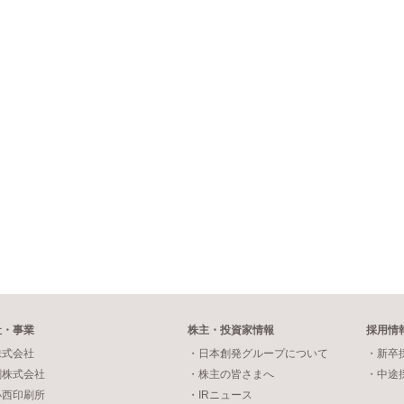
社・事業
株主・投資家情報
採用情
株式会社
・日本創発グループについて
・新卒
刷株式会社
・株主の皆さまへ
・中途
小西印刷所
・IRニュース