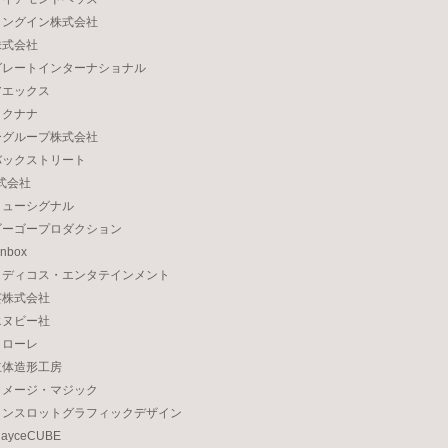
ィングイン株式会社
株式会社
グレートインターナショナル
アエックス
ロクナナ
ーグループ株式会社
バックストリート
株式会社
ミューシグナル
ゴーゴープロダクション
nbox
メディコス・エンタテインメント
芸株式会社
エヌビー社
コローレ
立体造形工房
イメージ・マジック
ランスロットグラフィックデザイン
yceCUBE