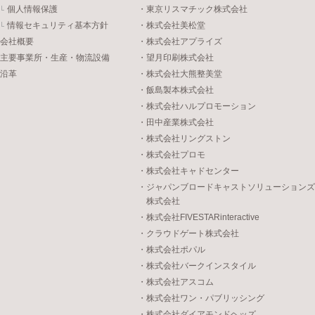
個人情報保護
・東京リスマチック株式会社
情報セキュリティ基本方針
・株式会社美松堂
会社概要
・株式会社アプライズ
主要事業所・生産・物流設備
・望月印刷株式会社
沿革
・株式会社大熊整美堂
・飯島製本株式会社
・株式会社ハルプロモーション
・田中産業株式会社
・株式会社リングストン
・株式会社プロモ
・株式会社キャドセンター
・ジャパンブロードキャストソリューションズ
株式会社
・株式会社FIVESTARinteractive
・クラウドゲート株式会社
・株式会社ポパル
・株式会社バークインスタイル
・株式会社アスコム
・株式会社ワン・パブリッシング
・株式会社ダイアモンドヘッズ