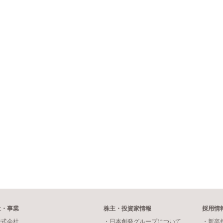
社・事業
株主・投資家情報
採用情
株式会社
・日本創発グループについて
・新卒