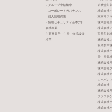
グループ中核概念
・研精堂印
コーポレートガバナンス
・株式会社
個人情報保護
・東京リス
情報セキュリティ基本方針
・株式会社
・会社概要
・株式会社
・主要事業所・生産・物流設備
・望月印刷
・沿革
・株式会社
・飯島製本
・株式会社
・田中産業
・株式会社
・株式会社
・株式会社
・ジャパン
株式会社
・株式会社FIVE
・クラウド
・株式会社
・株式会社