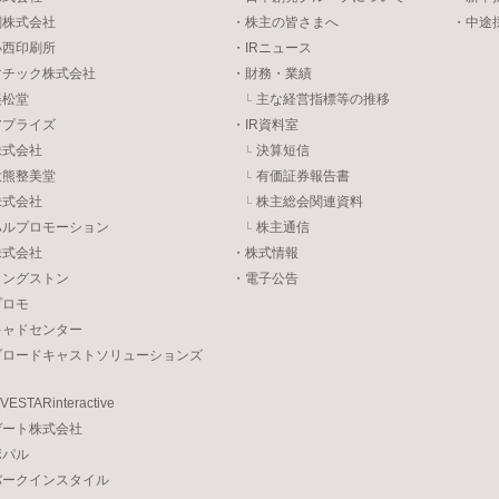
刷株式会社
・株主の皆さまへ
・中途
小西印刷所
・IRニュース
マチック株式会社
・財務・業績
美松堂
主な経営指標等の推移
アプライズ
・IR資料室
株式会社
決算短信
大熊整美堂
有価証券報告書
株式会社
株主総会関連資料
ハルプロモーション
株主通信
株式会社
・株式情報
リングストン
・電子公告
プロモ
キャドセンター
ブロードキャストソリューションズ
STARinteractive
ゲート株式会社
ポパル
バークインスタイル