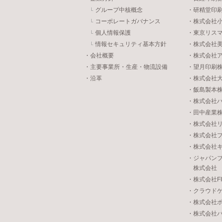
グループ中核概念
・研精堂印
コーポレートガバナンス
・株式会社
個人情報保護
・東京リス
情報セキュリティ基本方針
・株式会社
・会社概要
・株式会社
・主要事業所・生産・物流設備
・望月印刷
・沿革
・株式会社
・飯島製本
・株式会社
・田中産業
・株式会社
・株式会社
・株式会社
・ジャパン
株式会社
・株式会社FIVE
・クラウド
・株式会社
・株式会社