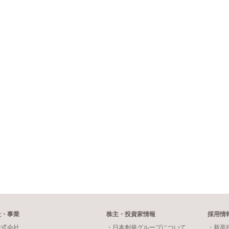
社・事業
株主・投資家情報
採用情
株式会社
・日本創発グループについて
・新卒