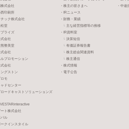
刷株式会社
・株主の皆さまへ
・中途
小西印刷所
・IRニュース
マチック株式会社
・財務・業績
美松堂
主な経営指標等の推移
アプライズ
・IR資料室
株式会社
決算短信
大熊整美堂
有価証券報告書
株式会社
株主総会関連資料
ハルプロモーション
株主通信
株式会社
・株式情報
リングストン
・電子公告
プロモ
キャドセンター
ブロードキャストソリューションズ
STARinteractive
ゲート株式会社
ポパル
バークインスタイル