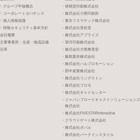
グループ中核概念
・研精堂印刷株式会社
コーポレートガバナンス
・株式会社小西印刷所
個人情報保護
・東京リスマチック株式会社
情報セキュリティ基本方針
・株式会社美松堂
会社概要
・株式会社アプライズ
主要事業所・生産・物流設備
・望月印刷株式会社
沿革
・株式会社大熊整美堂
・飯島製本株式会社
・株式会社ハルプロモーション
・田中産業株式会社
・株式会社リングストン
・株式会社プロモ
・株式会社キャドセンター
・ジャパンブロードキャストソリューションズ
株式会社
・株式会社FIVESTARinteractive
・クラウドゲート株式会社
・株式会社ポパル
・株式会社バークインスタイル